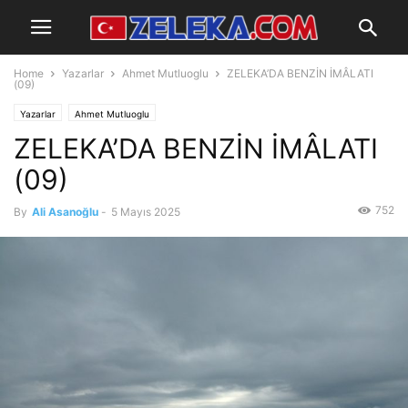
Home
Yazarlar
Ahmet Mutluoglu
ZELEKA’DA BENZİN İMÂLATI
(09)
Yazarlar
Ahmet Mutluoglu
ZELEKA’DA BENZİN İMÂLATI
(09)
752
By
Ali Asanoğlu
-
5 Mayıs 2025