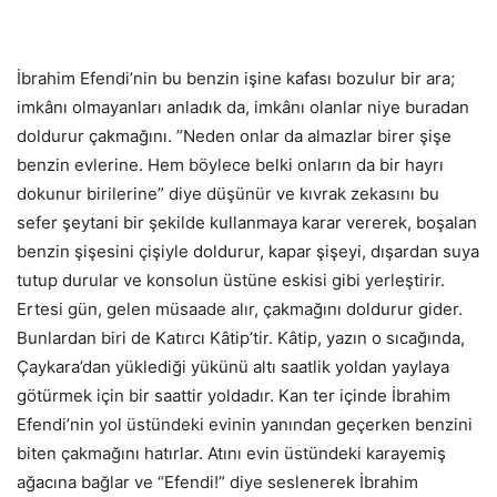
İbrahim Efendi’nin bu benzin işine kafası bozulur bir ara;
imkânı olmayanları anladık da, imkânı olanlar niye buradan
doldurur çakmağını. ”Neden onlar da almazlar birer şişe
benzin evlerine. Hem böylece belki onların da bir hayrı
dokunur birilerine” diye düşünür ve kıvrak zekasını bu
sefer şeytani bir şekilde kullanmaya karar vererek, boşalan
benzin şişesini çişiyle doldurur, kapar şişeyi, dışardan suya
tutup durular ve konsolun üstüne eskisi gibi yerleştirir.
Ertesi gün, gelen müsaade alır, çakmağını doldurur gider.
Bunlardan biri de Katırcı Kâtip’tir. Kâtip, yazın o sıcağında,
Çaykara’dan yüklediği yükünü altı saatlik yoldan yaylaya
götürmek için bir saattir yoldadır. Kan ter içinde İbrahim
Efendi’nin yol üstündeki evinin yanından geçerken benzini
biten çakmağını hatırlar. Atını evin üstündeki karayemiş
ağacına bağlar ve “Efendi!” diye seslenerek İbrahim