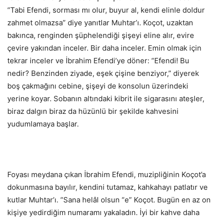
“Tabi Efendi, sorması mı olur, buyur al, kendi elinle doldur
zahmet olmazsa” diye yanıtlar Muhtar’ı. Koçot, uzaktan
bakınca, renginden şüphelendiği şişeyi eline alır, evire
çevire yakından inceler. Bir daha inceler. Emin olmak için
tekrar inceler ve İbrahim Efendi’ye döner: “Efendi! Bu
nedir? Benzinden ziyade, eşek çişine benziyor,” diyerek
boş çakmağını cebine, şişeyi de konsolun üzerindeki
yerine koyar. Sobanın altındaki kibrit ile sigarasını ateşler,
biraz dalgın biraz da hüzünlü bir şekilde kahvesini
yudumlamaya başlar.
Foyası meydana çıkan İbrahim Efendi, muzipliğinin Koçot’a
dokunmasına bayılır, kendini tutamaz, kahkahayı patlatır ve
kutlar Muhtar’ı. “Sana helâl olsun “e” Koçot. Bugün en az on
kişiye yedirdiğim numaramı yakaladın. İyi bir kahve daha