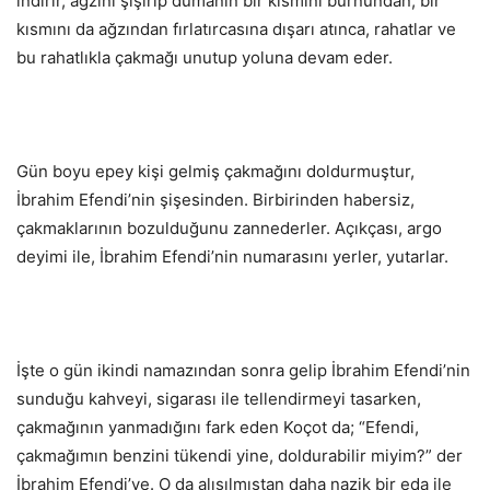
indirir, ağzını şişirip dumanın bir kısmını burnundan, bir
kısmını da ağzından fırlatırcasına dışarı atınca, rahatlar ve
bu rahatlıkla çakmağı unutup yoluna devam eder.
Gün boyu epey kişi gelmiş çakmağını doldurmuştur,
İbrahim Efendi’nin şişesinden. Birbirinden habersiz,
çakmaklarının bozulduğunu zannederler. Açıkçası, argo
deyimi ile, İbrahim Efendi’nin numarasını yerler, yutarlar.
İşte o gün ikindi namazından sonra gelip İbrahim Efendi’nin
sunduğu kahveyi, sigarası ile tellendirmeyi tasarken,
çakmağının yanmadığını fark eden Koçot da; “Efendi,
çakmağımın benzini tükendi yine, doldurabilir miyim?” der
İbrahim Efendi’ye. O da alışılmıştan daha nazik bir eda ile