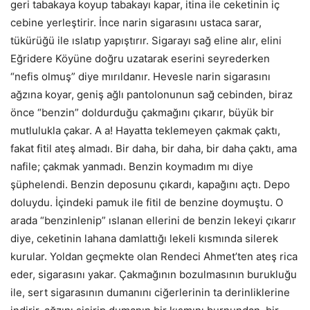
geri tabakaya koyup tabakayı kapar, itina ile ceketinin iç
cebine yerleştirir. İnce narin sigarasını ustaca sarar,
tükürüğü ile ıslatıp yapıştırır. Sigarayı sağ eline alır, elini
Eğridere Köyüne doğru uzatarak eserini seyrederken
“nefis olmuş” diye mırıldanır. Hevesle narin sigarasını
ağzına koyar, geniş ağlı pantolonunun sağ cebinden, biraz
önce “benzin” doldurduğu çakmağını çıkarır, büyük bir
mutlulukla çakar. A a! Hayatta teklemeyen çakmak çaktı,
fakat fitil ateş almadı. Bir daha, bir daha, bir daha çaktı, ama
nafile; çakmak yanmadı. Benzin koymadım mı diye
şüphelendi. Benzin deposunu çıkardı, kapağını açtı. Depo
doluydu. İçindeki pamuk ile fitil de benzine doymuştu. O
arada “benzinlenip” ıslanan ellerini de benzin lekeyi çıkarır
diye, ceketinin lahana damlattığı lekeli kısmında silerek
kurular. Yoldan geçmekte olan Rendeci Ahmet’ten ateş rica
eder, sigarasını yakar. Çakmağının bozulmasının burukluğu
ile, sert sigarasının dumanını ciğerlerinin ta derinliklerine