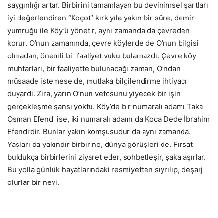
saygınlığı artar. Birbirini tamamlayan bu devinimsel şartları
iyi değerlendiren “Koçot” kırk yıla yakın bir süre, demir
yumruğu ile Köy’ü yönetir, aynı zamanda da çevreden
korur. O’nun zamanında, çevre köylerde de O’nun bilgisi
olmadan, önemli bir faaliyet vuku bulamazdı. Çevre köy
muhtarları, bir faaliyette bulunacağı zaman, O’ndan
müsaade istemese de, mutlaka bilgilendirme ihtiyacı
duyardı. Zira, yarın O’nun vetosunu yiyecek bir işin
gerçekleşme şansı yoktu. Köy’de bir numaralı adamı Taka
Osman Efendi ise, iki numaralı adamı da Koca Dede İbrahim
Efendi’dir. Bunlar yakın komşusudur da aynı zamanda.
Yaşları da yakındır birbirine, dünya görüşleri de. Fırsat
buldukça birbirlerini ziyaret eder, sohbetleşir, şakalaşırlar.
Bu yolla günlük hayatlarındaki resmiyetten sıyrılıp, deşarj
olurlar bir nevi.