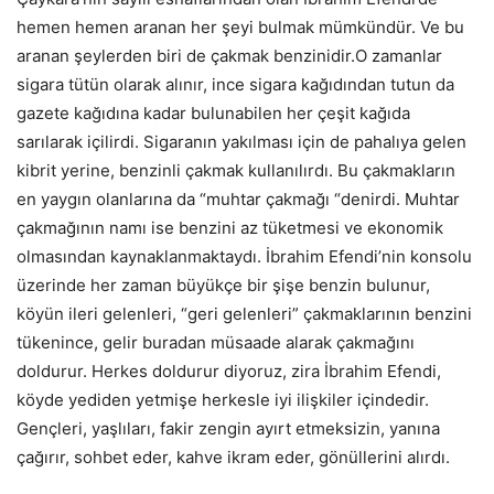
hemen hemen aranan her şeyi bulmak mümkündür. Ve bu
aranan şeylerden biri de çakmak benzinidir.O zamanlar
sigara tütün olarak alınır, ince sigara kağıdından tutun da
gazete kağıdına kadar bulunabilen her çeşit kağıda
sarılarak içilirdi. Sigaranın yakılması için de pahalıya gelen
kibrit yerine, benzinli çakmak kullanılırdı. Bu çakmakların
en yaygın olanlarına da “muhtar çakmağı “denirdi. Muhtar
çakmağının namı ise benzini az tüketmesi ve ekonomik
olmasından kaynaklanmaktaydı. İbrahim Efendi’nin konsolu
üzerinde her zaman büyükçe bir şişe benzin bulunur,
köyün ileri gelenleri, “geri gelenleri” çakmaklarının benzini
tükenince, gelir buradan müsaade alarak çakmağını
doldurur. Herkes doldurur diyoruz, zira İbrahim Efendi,
köyde yediden yetmişe herkesle iyi ilişkiler içindedir.
Gençleri, yaşlıları, fakir zengin ayırt etmeksizin, yanına
çağırır, sohbet eder, kahve ikram eder, gönüllerini alırdı.