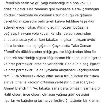
Efendi’nin serin ve gül yağı kullandığı için hoş kokulu
odasına dalar. Her zamanki gibi müsaade alarak çakmağını
doldurur benzinle ve yolunun uzun olduğu ve gitmesi
gerektiği mazeretini belirterek kahve teklifine teşekkür
ederek evden çıkar. Atının dizginini çözer, boğazına
bağlayıp hayvanı yola koyar. Kendisi de atın peşinden
aheste aheste yol alırken tabakasını çıkarır, akşam evde
idare lambasının loş ışığında, Çaykara’da Taka Osman
Efendi’nin dükkânından aldığı gazete kâğıdından itina ile
keserek hazırladığı sigara kâğıtlarının birini sol elinin işaret
ve orta parmakları arasına yerleştirir. Sağ elinin baş, işaret
ve orta parmakları ile de, yaylada Akçaabatlı kaçakçılardan
tam 5 lira ödeyerek aldığı altın sarısı tütününden bir tutam
alır ve itina ile kâğıdın ortasına yerleştirir. O arada Şako
Ahmet Efendi’nin “Aç tabaka, sar sigara, olmasın sarma gibi.
Hafif olsun, ince olsun, olmasın yağma gibi” deyişini
hatırlar ve kağıdın ortasına yerleştirdiği tütünün bir kısmını