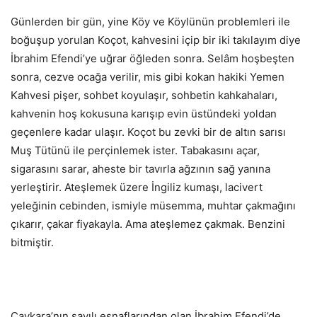
Günlerden bir gün, yine Köy ve Köylünün problemleri ile
boğuşup yorulan Koçot, kahvesini içip bir iki takılayım diye
İbrahim Efendi’ye uğrar öğleden sonra. Selâm hoşbeşten
sonra, cezve ocağa verilir, mis gibi kokan hakiki Yemen
Kahvesi pişer, sohbet koyulaşır, sohbetin kahkahaları,
kahvenin hoş kokusuna karışıp evin üstündeki yoldan
geçenlere kadar ulaşır. Koçot bu zevki bir de altın sarısı
Muş Tütünü ile perçinlemek ister. Tabakasını açar,
sigarasını sarar, aheste bir tavırla ağzının sağ yanına
yerleştirir. Ateşlemek üzere İngiliz kumaşı, lacivert
yeleğinin cebinden, ismiyle müsemma, muhtar çakmağını
çıkarır, çakar fiyakayla. Ama ateşlemez çakmak. Benzini
bitmiştir.
Çaykara’nın sayılı esnaflarından olan İbrahim Efendi’de