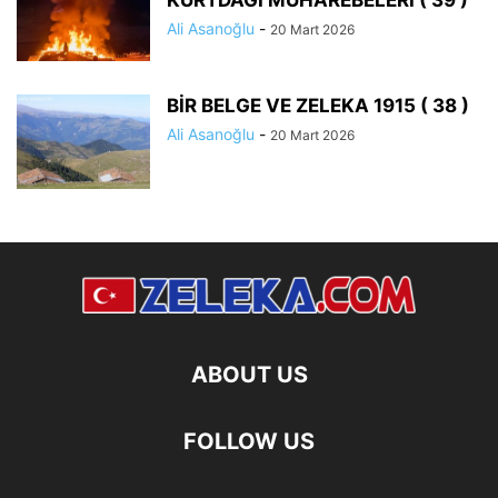
KURTDAĞI MUHAREBELERİ ( 39 )
Ali Asanoğlu
-
20 Mart 2026
BİR BELGE VE ZELEKA 1915 ( 38 )
Ali Asanoğlu
-
20 Mart 2026
ABOUT US
FOLLOW US