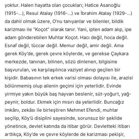
yoktur. Halen hayatta olan çocukları; Hatice Asanoğlu
(1915-…), Resul Atalay (1916-…) ve İbrahim Atalay (1929-…)
da dahil olmak üzere, O’nu tanıyanlar ve bilenler, bildik
karizması ile “Koçot” olarak tanır. Yani, ipten adam alıp, ipe
adam gönderebilen Muhtar Koçot. Hacı değil, hoca değil.
Esnaf değil, tüccar değil. Memur değil, amir değil. Ama
gerek Köy’de, gerek çevre köylerde, ve gerekse Çaykara
merkezde, tanınan, bilinen, sözü dinlenen, bilgisine
başvurulan, ve karşılaşılınca vaziyet alınıp geçilen bir
kişidir. Babasının tek erkek varisi olması dolayısı ile, arazisi
bölünmemiş olup ailenin geçimi için yeterlidir. Evinde
yirmiye yakın büyük baş hayvan beslenir, süt-yoğurt, yağ-
peynir, boldur. Ekmek için mısırı da yeterlidir. Buncağız
imkânı, zekâsı ile birleştiren Mehmet Efendi, muhtar
seçilip, Köy’ü disiplini sayesinde, sorunsuz bir şekilde
yönetince, devlet katında da itibar görür. Devletteki itibarı
arttıkça, Köy’de ve çevre köylerde de karizması pekişir,