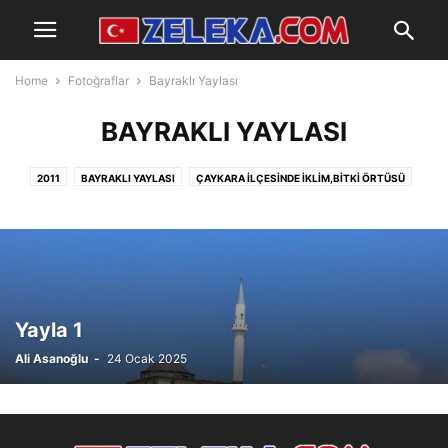
Home
Fotoğraflar
Bayraklı Yaylası
BAYRAKLI YAYLASI
2011
BAYRAKLI YAYLASI
ÇAYKARA İLÇESINDE İKLIM,BITKI ÖRTÜSÜ
ZELEKADAN
Yayla 1
Ali Asanoğlu
-
24 Ocak 2025