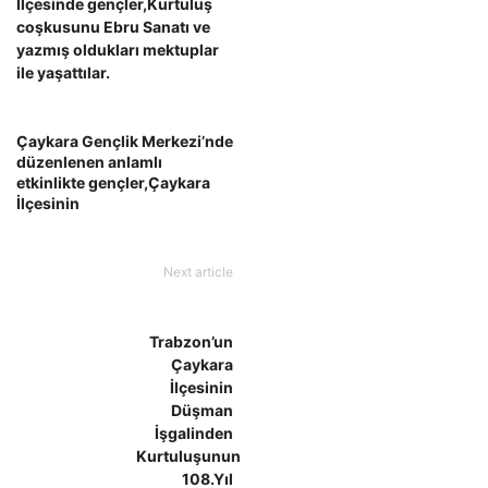
İlçesinde gençler,Kurtuluş
coşkusunu Ebru Sanatı ve
yazmış oldukları mektuplar
ile yaşattılar.
Çaykara Gençlik Merkezi’nde
düzenlenen anlamlı
etkinlikte gençler,Çaykara
İlçesinin
Next article
Trabzon’un
Çaykara
İlçesinin
Düşman
İşgalinden
Kurtuluşunun
108.Yıl