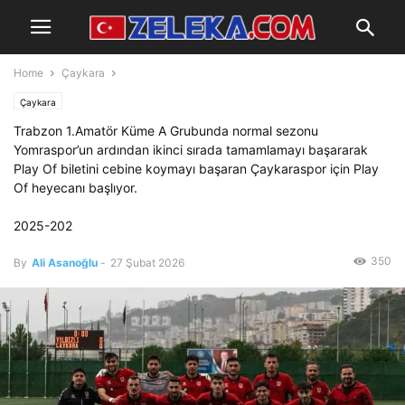
Home
Çaykara
Çaykara
Trabzon 1.Amatör Küme A Grubunda normal sezonu
Yomraspor’un ardından ikinci sırada tamamlamayı başararak
Play Of biletini cebine koymayı başaran Çaykaraspor için Play
Of heyecanı başlıyor.
2025-202
350
By
Ali Asanoğlu
-
27 Şubat 2026