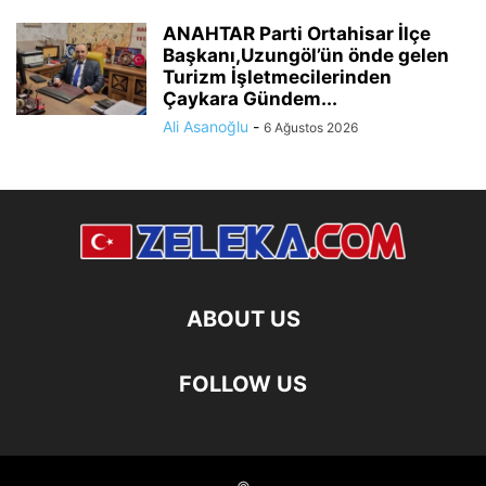
ANAHTAR Parti Ortahisar İlçe
Başkanı,Uzungöl’ün önde gelen
Turizm İşletmecilerinden
Çaykara Gündem...
Ali Asanoğlu
-
6 Ağustos 2026
ABOUT US
FOLLOW US