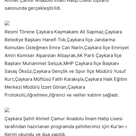
Ahmet Çamur Anadolu İmam Hatip Lisesi toplantı
salonunda gerçekleştirildi.
Resmi Törene Çaykara Kaymakamı Ali Sapmaz,Çaykara
Belediye Başkanı Hanefi Tok,Çaykara İlçe Jandarma
Komutanı Üsteğmen Emre Can Narin,Çaykara İlçe Emniyet
Amiri Komiser Alparslan Albayrak,AK Parti Çaykara İlçe
Başkanı Muhammet Selçuk,MHP Çaykara İlçe Başkanı
Savaş Öksüz,Çaykara Gençlik ve Spor İlçe Müdürü Yusuf
Kurt,Çaykara Müftüsü Fatih Karakışla,Çaykara Halk Eğitim
Merkezi Müdürü İzzet Gönan,Çaykara
Protokolü,öğretmen,öğrenci ve veliler katılım sağladı.
Çaykara Şehit Ahmet Çamur Anadolu İmam Hatip Lisesi
tarafından hazırlanan programda şehitlerimiz için Kur’an-ı
Kerim okundu ve dua yapıldı.