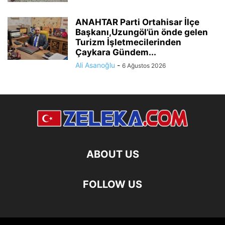
ANAHTAR Parti Ortahisar İlçe
Başkanı,Uzungöl’ün önde gelen
Turizm İşletmecilerinden
Çaykara Gündem...
Ali Asanoğlu
-
6 Ağustos 2026
ABOUT US
FOLLOW US