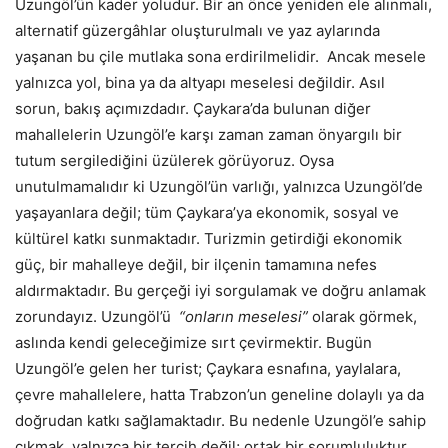
Uzungöl’ün kader yoludur. Bir an önce yeniden ele alınmalı,
alternatif güzergâhlar oluşturulmalı ve yaz aylarında
yaşanan bu çile mutlaka sona erdirilmelidir. Ancak mesele
yalnızca yol, bina ya da altyapı meselesi değildir. Asıl
sorun, bakış açımızdadır. Çaykara’da bulunan diğer
mahallelerin Uzungöl’e karşı zaman zaman önyargılı bir
tutum sergilediğini üzülerek görüyoruz. Oysa
unutulmamalıdır ki Uzungöl’ün varlığı, yalnızca Uzungöl’de
yaşayanlara değil; tüm Çaykara’ya ekonomik, sosyal ve
kültürel katkı sunmaktadır. Turizmin getirdiği ekonomik
güç, bir mahalleye değil, bir ilçenin tamamına nefes
aldırmaktadır. Bu gerçeği iyi sorgulamak ve doğru anlamak
zorundayız. Uzungöl’ü
“onların meselesi”
olarak görmek,
aslında kendi geleceğimize sırt çevirmektir. Bugün
Uzungöl’e gelen her turist; Çaykara esnafına, yaylalara,
çevre mahallelere, hatta Trabzon’un geneline dolaylı ya da
doğrudan katkı sağlamaktadır. Bu nedenle Uzungöl’e sahip
çıkmak, yalnızca bir tercih değil; ortak bir sorumluluktur.