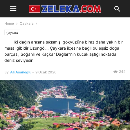
Home
Çaykara
Çaykara
İki dağın arasına sıkışmış, gökyüzüne biraz daha yakın bir
masal gibidir Uzungöl… Çaykara ilçesine bağlı bu eşsiz doğa
parçası, Soğanlı ve Kaçkar Dağları’nın kucaklaştığı noktada,
deniz seviyesin
244
By
Ali Asanoğlu
-
9 Ocak 2026