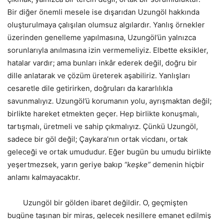
Bir diğer önemli mesele ise dışarıdan Uzungöl hakkında
oluşturulmaya çalışılan olumsuz algılardır. Yanlış örnekler
üzerinden genelleme yapılmasına, Uzungöl’ün yalnızca
sorunlarıyla anılmasına izin vermemeliyiz. Elbette eksikler,
hatalar vardır; ama bunları inkâr ederek değil, doğru bir
dille anlatarak ve çözüm üreterek aşabiliriz. Yanlışları
cesaretle dile getirirken, doğruları da kararlılıkla
savunmalıyız. Uzungöl’ü korumanın yolu, ayrışmaktan değil;
birlikte hareket etmekten geçer. Hep birlikte konuşmalı,
tartışmalı, üretmeli ve sahip çıkmalıyız. Çünkü Uzungöl,
sadece bir göl değil; Çaykara’nın ortak vicdanı, ortak
geleceği ve ortak umududur. Eğer bugün bu umudu birlikte
yeşertmezsek, yarın geriye bakıp
“keşke”
demenin hiçbir
anlamı kalmayacaktır.
Uzungöl bir gölden ibaret değildir. O, geçmişten
bugüne taşınan bir miras, gelecek nesillere emanet edilmiş