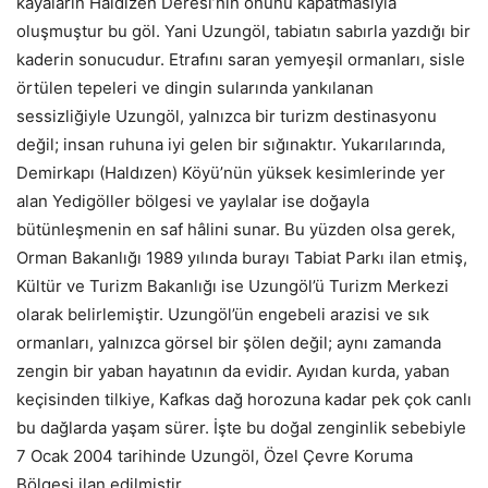
kayaların Haldızen Deresi’nin önünü kapatmasıyla
oluşmuştur bu göl. Yani Uzungöl, tabiatın sabırla yazdığı bir
kaderin sonucudur. Etrafını saran yemyeşil ormanları, sisle
örtülen tepeleri ve dingin sularında yankılanan
sessizliğiyle Uzungöl, yalnızca bir turizm destinasyonu
değil; insan ruhuna iyi gelen bir sığınaktır. Yukarılarında,
Demirkapı (Haldızen) Köyü’nün yüksek kesimlerinde yer
alan Yedigöller bölgesi ve yaylalar ise doğayla
bütünleşmenin en saf hâlini sunar. Bu yüzden olsa gerek,
Orman Bakanlığı 1989 yılında burayı Tabiat Parkı ilan etmiş,
Kültür ve Turizm Bakanlığı ise Uzungöl’ü Turizm Merkezi
olarak belirlemiştir. Uzungöl’ün engebeli arazisi ve sık
ormanları, yalnızca görsel bir şölen değil; aynı zamanda
zengin bir yaban hayatının da evidir. Ayıdan kurda, yaban
keçisinden tilkiye, Kafkas dağ horozuna kadar pek çok canlı
bu dağlarda yaşam sürer. İşte bu doğal zenginlik sebebiyle
7 Ocak 2004 tarihinde Uzungöl, Özel Çevre Koruma
Bölgesi ilan edilmiştir.