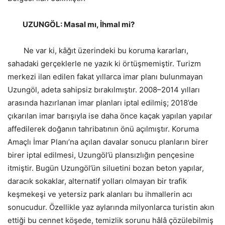
UZUNGÖL: Masal mı, İhmal mi?
Ne var ki, kâğıt üzerindeki bu koruma kararları,
sahadaki gerçeklerle ne yazık ki örtüşmemiştir. Turizm
merkezi ilan edilen fakat yıllarca imar planı bulunmayan
Uzungöl, adeta sahipsiz bırakılmıştır. 2008–2014 yılları
arasında hazırlanan imar planları iptal edilmiş; 2018’de
çıkarılan imar barışıyla ise daha önce kaçak yapılan yapılar
affedilerek doğanın tahribatının önü açılmıştır. Koruma
Amaçlı İmar Planı’na açılan davalar sonucu planların birer
birer iptal edilmesi, Uzungöl’ü plansızlığın pençesine
itmiştir. Bugün Uzungöl’ün siluetini bozan beton yapılar,
daracık sokaklar, alternatif yolları olmayan bir trafik
keşmekeşi ve yetersiz park alanları bu ihmallerin acı
sonucudur. Özellikle yaz aylarında milyonlarca turistin akın
ettiği bu cennet köşede, temizlik sorunu hâlâ çözülebilmiş