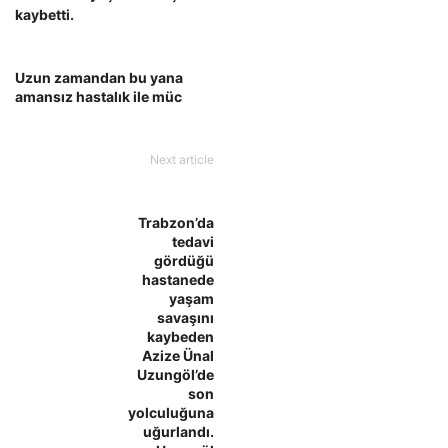
kaybetti.
Uzun zamandan bu yana
amansız hastalık ile müc
Next article
Trabzon’da
tedavi
gördüğü
hastanede
yaşam
savaşını
kaybeden
Azize Ünal
Uzungöl’de
son
yolculuğuna
uğurlandı.