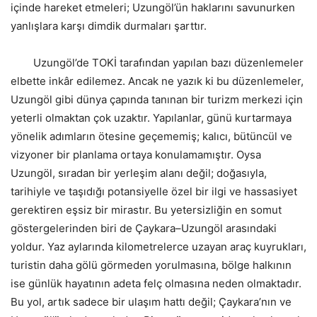
içinde hareket etmeleri; Uzungöl’ün haklarını savunurken
yanlışlara karşı dimdik durmaları şarttır.
Uzungöl’de TOKİ tarafından yapılan bazı düzenlemeler
elbette inkâr edilemez. Ancak ne yazık ki bu düzenlemeler,
Uzungöl gibi dünya çapında tanınan bir turizm merkezi için
yeterli olmaktan çok uzaktır. Yapılanlar, günü kurtarmaya
yönelik adımların ötesine geçememiş; kalıcı, bütüncül ve
vizyoner bir planlama ortaya konulamamıştır. Oysa
Uzungöl, sıradan bir yerleşim alanı değil; doğasıyla,
tarihiyle ve taşıdığı potansiyelle özel bir ilgi ve hassasiyet
gerektiren eşsiz bir mirastır. Bu yetersizliğin en somut
göstergelerinden biri de Çaykara–Uzungöl arasındaki
yoldur. Yaz aylarında kilometrelerce uzayan araç kuyrukları,
turistin daha gölü görmeden yorulmasına, bölge halkının
ise günlük hayatının adeta felç olmasına neden olmaktadır.
Bu yol, artık sadece bir ulaşım hattı değil; Çaykara’nın ve