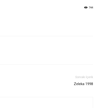
744
Sonraki İçerik
Zeleka 1998