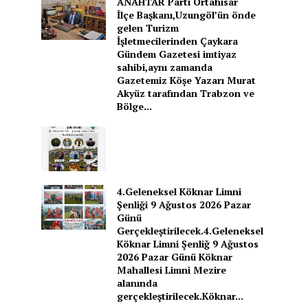
ANAHTAR Parti Ortahisar
İlçe Başkanı,Uzungöl’ün önde
gelen Turizm
İşletmecilerinden Çaykara
Gündem Gazetesi imtiyaz
sahibi,aynı zamanda
Gazetemiz Köşe Yazarı Murat
Akyüz tarafından Trabzon ve
Bölge...
4.Geleneksel Köknar Limni
Şenliği 9 Ağustos 2026 Pazar
Günü
Gerçekleştirilecek.4.Geleneksel
Köknar Limni Şenliğ 9 Ağustos
2026 Pazar Günü Köknar
Mahallesi Limni Mezire
alanında
gerçekleştirilecek.Köknar...