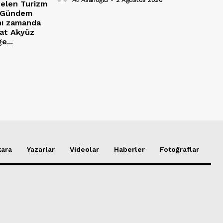
gelen Turizm
a Gündem
nı zamanda
rat Akyüz
e...
ara
Yazarlar
Videolar
Haberler
Fotoğraflar