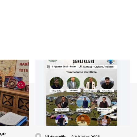
lçe
Ali Asanoğlu
-
2 Ağustos 2026