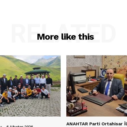
RELATED
More like this
ANAHTAR Parti Ortahisar İ
lu
-
6 Ağustos 2026