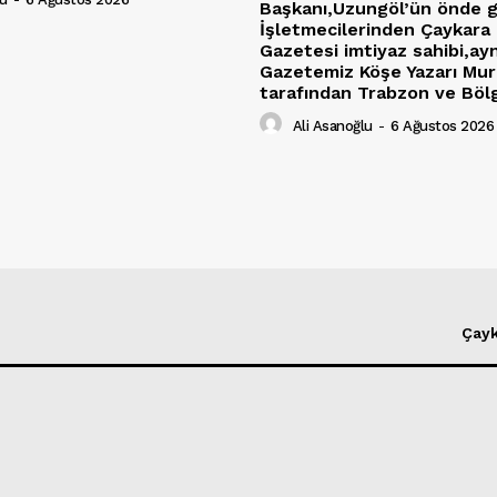
Başkanı,Uzungöl’ün önde 
İşletmecilerinden Çaykar
Gazetesi imtiyaz sahibi,ay
Gazetemiz Köşe Yazarı Mu
tarafından Trabzon ve Bölg
Ali Asanoğlu
-
6 Ağustos 2026
Çayk