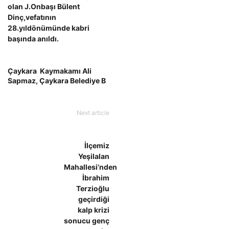
olan J.Onbaşı Bülent
Dinç,vefatının
28.yıldönümünde kabri
başında anıldı.
Çaykara Kaymakamı Ali
Sapmaz, Çaykara Belediye B
Next article
İlçemiz
Yeşilalan
Mahallesi’nden
İbrahim
Terzioğlu
geçirdiği
kalp krizi
sonucu genç