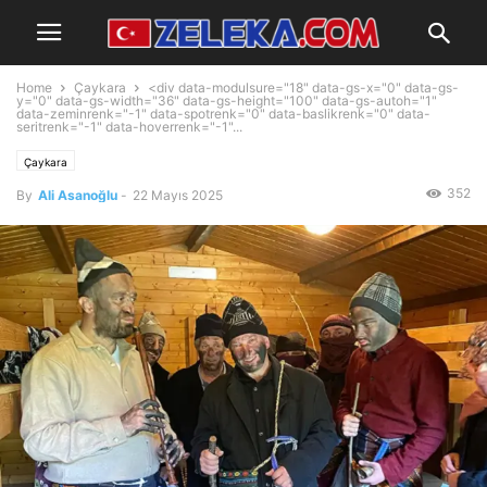
Home
Çaykara
<div data-modulsure="18" data-gs-x="0" data-gs-
y="0" data-gs-width="36" data-gs-height="100" data-gs-autoh="1"
data-zeminrenk="-1" data-spotrenk="0" data-baslikrenk="0" data-
seritrenk="-1" data-hoverrenk="-1"...
Çaykara
352
By
Ali Asanoğlu
-
22 Mayıs 2025