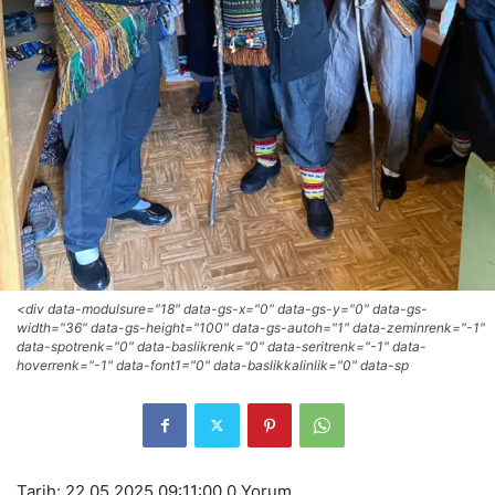
<div data-modulsure="18" data-gs-x="0" data-gs-y="0" data-gs-
width="36" data-gs-height="100" data-gs-autoh="1" data-zeminrenk="-1"
data-spotrenk="0" data-baslikrenk="0" data-seritrenk="-1" data-
hoverrenk="-1" data-font1="0" data-baslikkalinlik="0" data-sp
Tarih: 22.05.2025 09:11:00
0 Yorum